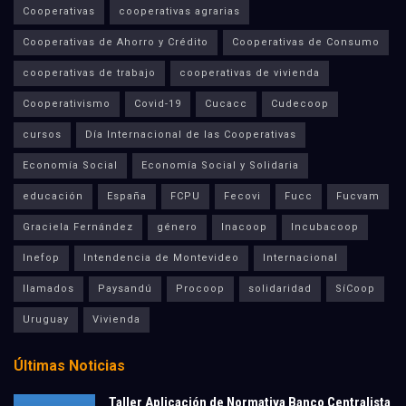
Cooperativas
cooperativas agrarias
Cooperativas de Ahorro y Crédito
Cooperativas de Consumo
cooperativas de trabajo
cooperativas de vivienda
Cooperativismo
Covid-19
Cucacc
Cudecoop
cursos
Día Internacional de las Cooperativas
Economía Social
Economía Social y Solidaria
educación
España
FCPU
Fecovi
Fucc
Fucvam
Graciela Fernández
género
Inacoop
Incubacoop
Inefop
Intendencia de Montevideo
Internacional
llamados
Paysandú
Procoop
solidaridad
SíCoop
Uruguay
Vivienda
Últimas Noticias
Taller Aplicación de Normativa Banco Centralista