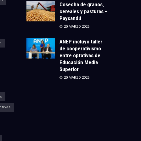
CU
Cosecha de granos,
cereales y pasturas –
Paysandú
20 MARZO 2026
ANEP incluyó taller
o
de cooperativismo
entre optativas de
Educación Media
Superior
20 MARZO 2026
s
ativas