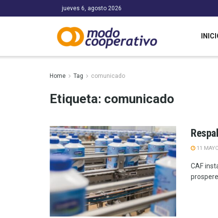
jueves 6, agosto 2026
INICI
Home
Tag
comunicado
Etiqueta:
comunicado
Respa
11 MAYO
CAF inst
prospere