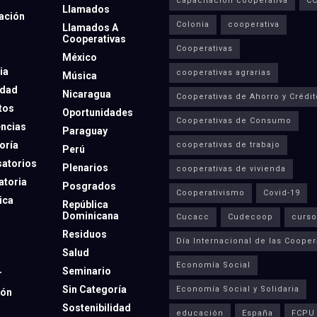
capacitación cooperativa
C
Llamados
ación
Colonia
cooperativa
Llamados A
Cooperativas
Cooperativas
México
ia
cooperativas agrarias
Música
dad
Nicaragua
Cooperativas de Ahorro y Crédit
tos
Oportunidades
Cooperativas de Consumo
ncias
Paraguay
oría
cooperativas de trabajo
Perú
atorios
Plenarios
cooperativas de vivienda
toria
Posgrados
Cooperativismo
Covid-19
ica
República
Dominicana
Cucacc
Cudecoop
curso
Residuos
Día Internacional de las Cooper
Salud
Economía Social
Seminario
r
Sin Categoría
Economía Social y Solidaria
ión
Sostenibilidad
educación
España
FCPU