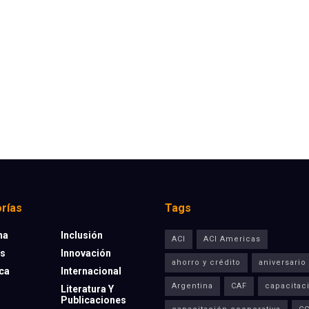
rías
Tags
na
Inclusión
ACI
ACI Americas
os
Innovación
ahorro y crédito
aniversario
eca
Internacional
Argentina
CAF
capacitac
Literatura Y
Publicaciones