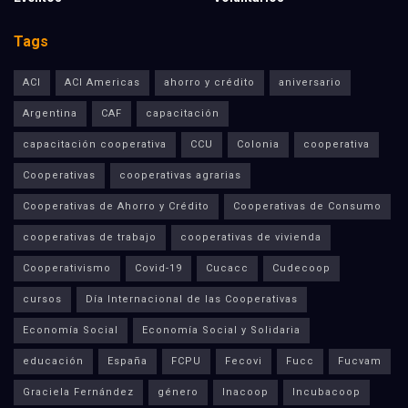
Tags
ACI
ACI Americas
ahorro y crédito
aniversario
Argentina
CAF
capacitación
capacitación cooperativa
CCU
Colonia
cooperativa
Cooperativas
cooperativas agrarias
Cooperativas de Ahorro y Crédito
Cooperativas de Consumo
cooperativas de trabajo
cooperativas de vivienda
Cooperativismo
Covid-19
Cucacc
Cudecoop
cursos
Día Internacional de las Cooperativas
Economía Social
Economía Social y Solidaria
educación
España
FCPU
Fecovi
Fucc
Fucvam
Graciela Fernández
género
Inacoop
Incubacoop