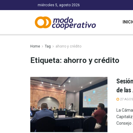
miércoles 5, agosto 2026
INICI
Home
Tag
ahorro y crédito
Etiqueta:
ahorro y crédito
Sesión
de las
27 AGOS
La Cámar
Capitali
Consejo .