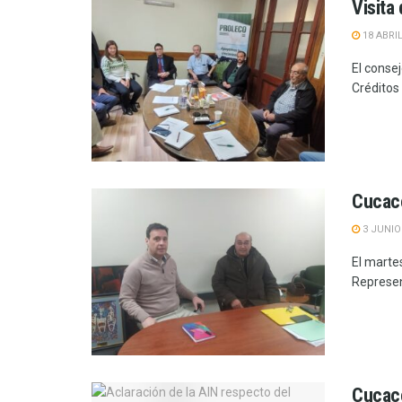
Visita
18 ABRIL
El conse
Créditos 
Cucacc
3 JUNIO
El marte
Represen
Cucacc