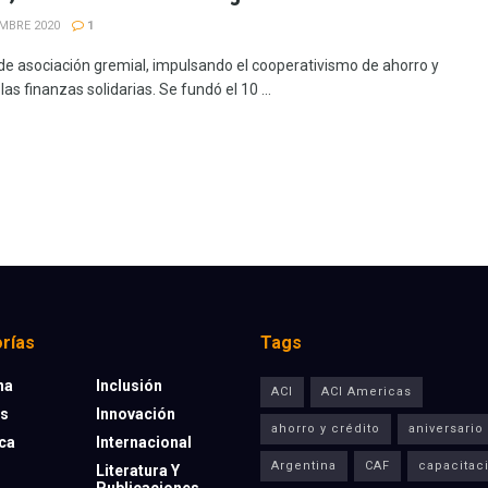
EMBRE 2020
1
de asociación gremial, impulsando el cooperativismo de ahorro y
 las finanzas solidarias. Se fundó el 10 ...
rías
Tags
na
Inclusión
ACI
ACI Americas
os
Innovación
ahorro y crédito
aniversario
eca
Internacional
Argentina
CAF
capacitac
Literatura Y