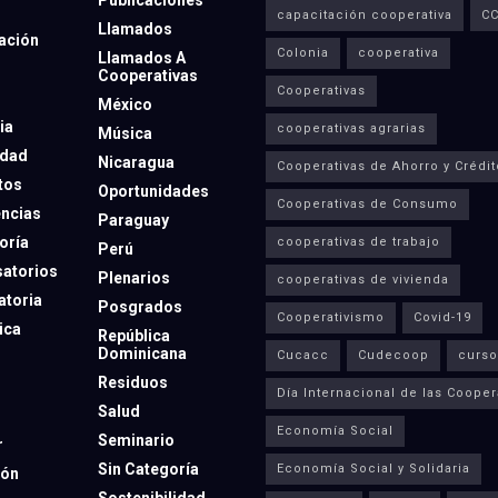
Publicaciones
capacitación cooperativa
C
Llamados
ación
Colonia
cooperativa
Llamados A
Cooperativas
Cooperativas
México
ia
cooperativas agrarias
Música
dad
Nicaragua
Cooperativas de Ahorro y Crédit
tos
Oportunidades
Cooperativas de Consumo
ncias
Paraguay
oría
cooperativas de trabajo
Perú
atorios
Plenarios
cooperativas de vivienda
toria
Posgrados
Cooperativismo
Covid-19
ica
República
Dominicana
Cucacc
Cudecoop
curso
Residuos
Día Internacional de las Cooper
Salud
Economía Social
Seminario
r
Sin Categoría
Economía Social y Solidaria
ión