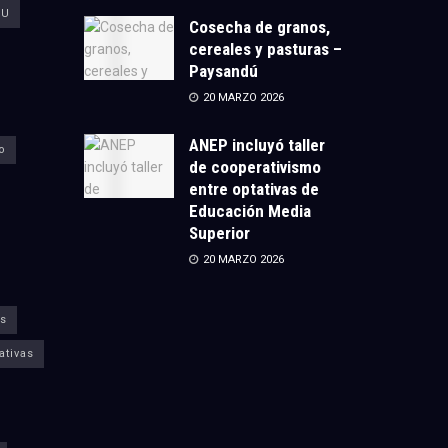
CU
Cosecha de granos,
cereales y pasturas –
Paysandú
20 MARZO 2026
ANEP incluyó taller
o
de cooperativismo
entre optativas de
Educación Media
Superior
20 MARZO 2026
s
ativas