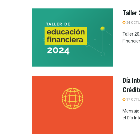
Taller
24 OCTU
Taller 2
Financier
Día In
Crédit
17 OCTU
Mensaje 
el Día In