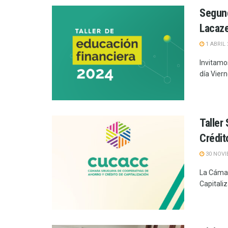
Segund
Lacaz
1 ABRIL 
Invitamo
día Viern
Taller
Crédit
30 NOVI
La Cámar
Capitaliz