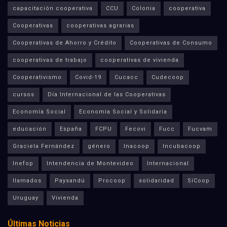
capacitación cooperativa
CCU
Colonia
cooperativa
Cooperativas
cooperativas agrarias
Cooperativas de Ahorro y Crédito
Cooperativas de Consumo
cooperativas de trabajo
cooperativas de vivienda
Cooperativismo
Covid-19
Cucacc
Cudecoop
cursos
Día Internacional de las Cooperativas
Economía Social
Economía Social y Solidaria
educación
España
FCPU
Fecovi
Fucc
Fucvam
Graciela Fernández
género
Inacoop
Incubacoop
Inefop
Intendencia de Montevideo
Internacional
llamados
Paysandú
Procoop
solidaridad
SíCoop
Uruguay
Vivienda
Últimas Noticias