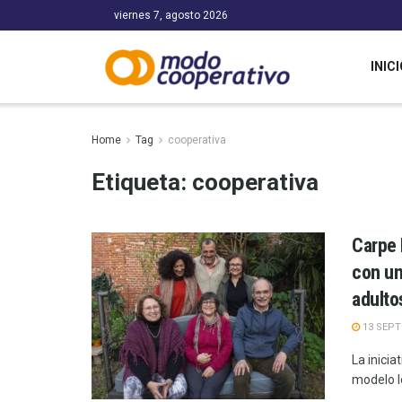
viernes 7, agosto 2026
INICI
Home
Tag
cooperativa
Etiqueta:
cooperativa
Carpe 
con un
adulto
13 SEPT
La inicia
modelo l
...