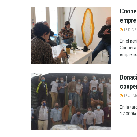
Cooper
empre
13 DICI
En el per
Cooperat
emprende
Donaci
cooper
18 JUNI
En la tar
17.000kg 