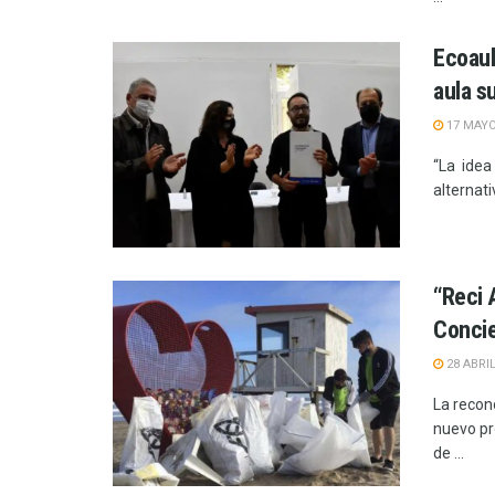
Ecoaul
aula s
17 MAYO
“La idea
alternati
“Reci 
Conci
28 ABRIL
La recon
nuevo pr
de ...