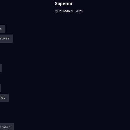
Superior
20 MARZO 2026
s
ativas
fop
aridad