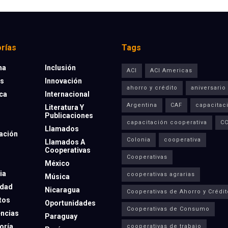
rías
Tags
na
Inclusión
ACI
ACI Americas
os
Innovación
ahorro y crédito
aniversario
eca
Internacional
Argentina
CAF
capacitac
Literatura Y
Publicaciones
capacitación cooperativa
C
Llamados
ación
Colonia
cooperativa
Llamados A
Cooperativas
Cooperativas
México
ia
cooperativas agrarias
Música
dad
Nicaragua
Cooperativas de Ahorro y Crédit
tos
Oportunidades
Cooperativas de Consumo
ncias
Paraguay
oría
cooperativas de trabajo