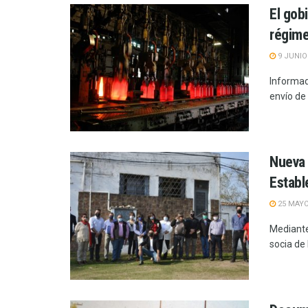
El gob
régime
9 JUNIO
Informad
envío de 
Nueva 
Establ
25 MAYO
Mediante
socia de 