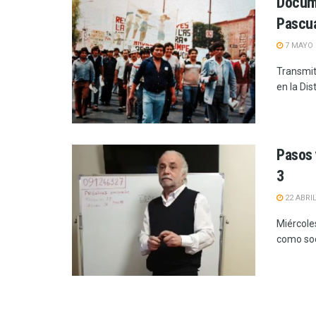
Docume
Pascu
7 MAYO 
Transmit
en la Dis
Pasos 
3
22 ABRIL
Miércole
como soci