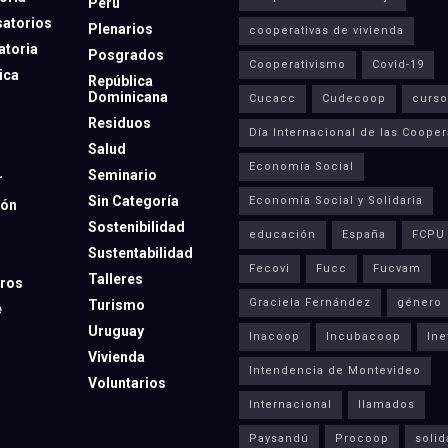
Perú
atorios
Plenarios
cooperativas de vivienda
toria
Posgrados
Cooperativismo
Covid-19
ica
República
Dominicana
Cucacc
Cudecoop
curso
Residuos
Día Internacional de las Cooper
Salud
Economía Social
Seminario
r
Sin Categoría
Economía Social y Solidaria
ión
Sostenibilidad
educación
España
FCPU
Sustentabilidad
Fecovi
Fucc
Fucvam
Talleres
ros
Graciela Fernández
género
Turismo
e
Uruguay
Inacoop
Incubacoop
Ine
Vivienda
Intendencia de Montevideo
Voluntarios
Internacional
llamados
Paysandú
Procoop
solid