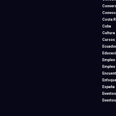
Convers
Convoca
Costa R
Cuba
Cultura
Cursos
Ecuado
Educac
Empleo
Empleo
Encuent
Enfoqu
España
Eventos
Eventos