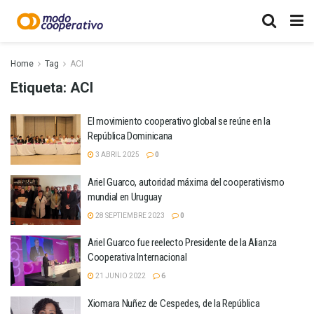
Home
Tag
ACI
Etiqueta:
ACI
El movimiento cooperativo global se reúne en la
República Dominicana
3 ABRIL 2025
0
Ariel Guarco, autoridad máxima del cooperativismo
mundial en Uruguay
28 SEPTIEMBRE 2023
0
Ariel Guarco fue reelecto Presidente de la Alianza
Cooperativa Internacional
21 JUNIO 2022
6
Xiomara Nuñez de Cespedes, de la República