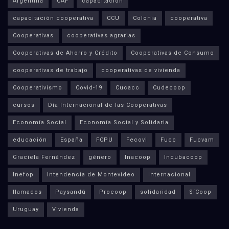
Argentina
CAF
capacitación
capacitación cooperativa
CCU
Colonia
cooperativa
Cooperativas
cooperativas agrarias
Cooperativas de Ahorro y Crédito
Cooperativas de Consumo
cooperativas de trabajo
cooperativas de vivienda
Cooperativismo
Covid-19
Cucacc
Cudecoop
cursos
Día Internacional de las Cooperativas
Economía Social
Economía Social y Solidaria
educación
España
FCPU
Fecovi
Fucc
Fucvam
Graciela Fernández
género
Inacoop
Incubacoop
Inefop
Intendencia de Montevideo
Internacional
llamados
Paysandú
Procoop
solidaridad
SíCoop
Uruguay
Vivienda