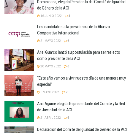
Dominicana, elegida Presidenta del Comité de Igualdad
de Género de la ACI
16 JUNIO 2022
4
Los candidatos a la presidencia de la Alianza
Cooperativa Internacional
21 MAYO 2022
6
Ariel Guarco lanzó su postulación para ser reelecto
como presidente de la ACI
20 MAYO 2022
6
“Este año vamos a vivir nuestro día de una manera muy
especial”
6 MAYO 2022
7
Ana Aguirre elegida Representante del Comité y la Red
de Juventud de la ACI
21 ABRIL 2022
6
Declaración del Comité de Igualdad de Género de la ACI