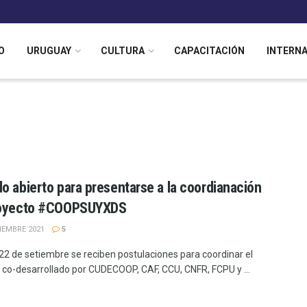
O
URUGUAY
CULTURA
CAPACITACIÓN
INTERN
o abierto para presentarse a la coordianación
royecto #COOPSUYXDS
IEMBRE 2021
5
 22 de setiembre se reciben postulaciones para coordinar el
 co-desarrollado por CUDECOOP, CAF, CCU, CNFR, FCPU y ...