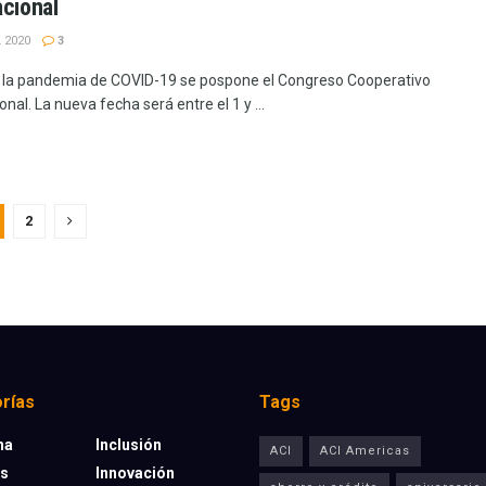
acional
 2020
3
 la pandemia de COVID-19 se pospone el Congreso Cooperativo
onal. La nueva fecha será entre el 1 y ...
2
rías
Tags
na
Inclusión
ACI
ACI Americas
os
Innovación