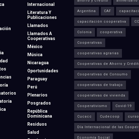
ahorro y crédito
aniversario
eca
Internacional
Argentina
CAF
capacitac
Literatura Y
Publicaciones
capacitación cooperativa
C
Llamados
ación
Colonia
cooperativa
Llamados A
Cooperativas
Cooperativas
México
ia
cooperativas agrarias
Música
dad
Nicaragua
Cooperativas de Ahorro y Crédit
tos
Oportunidades
Cooperativas de Consumo
ncias
Paraguay
oría
cooperativas de trabajo
Perú
atorios
Plenarios
cooperativas de vivienda
toria
Posgrados
Cooperativismo
Covid-19
ica
República
Dominicana
Cucacc
Cudecoop
curso
Residuos
Día Internacional de las Cooper
Salud
Economía Social