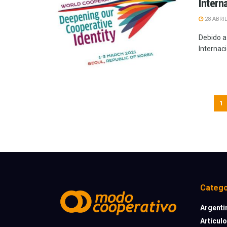
Intern
28 ABRIL
Debido a
Internaci
1
Catego
Argenti
Artícul