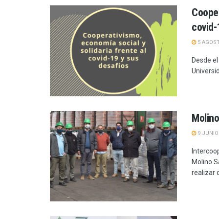
Cooper
covid-
5 AGOST
Desde el
Universid
Molino
9 JUNIO
Intercoo
Molino S
realizar 