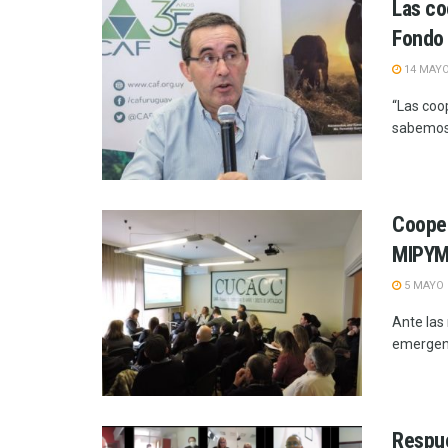
Las co
Fondo 
14 MAYO
“Las coo
sabemos 
Cooper
MIPYME
5 MAYO 
Ante las
emergenc
Respue