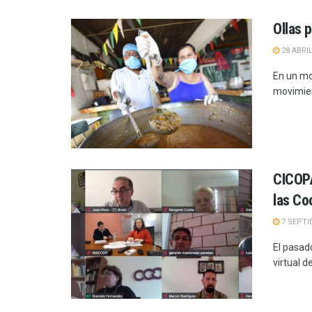
Ollas 
28 ABRIL
En un mo
movimien
CICOPA
las Co
7 SEPTI
El pasad
virtual 