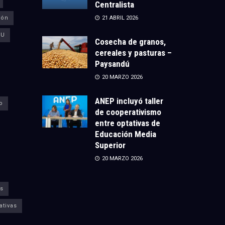
Centralista
ión
21 ABRIL 2026
CU
Cosecha de granos,
cereales y pasturas –
Paysandú
20 MARZO 2026
ANEP incluyó taller
o
de cooperativismo
entre optativas de
Educación Media
Superior
20 MARZO 2026
s
ativas