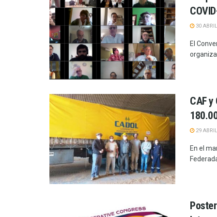
COVID
30 ABRIL
El Conve
organiza
CAF y 
180.00
29 ABRIL
En el ma
Federada
Poster