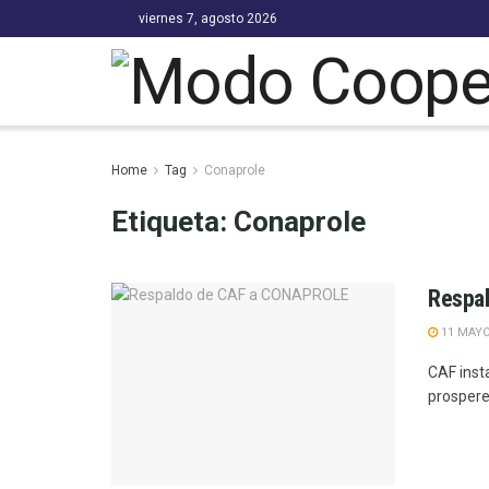
viernes 7, agosto 2026
Home
Tag
Conaprole
Etiqueta:
Conaprole
Respa
11 MAYO
CAF inst
prospere