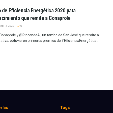
 de Eficiencia Energética 2020 para
ecimiento que remite a Conaprole
EMBRE 2020
6
naprole y @RincondeA , un tambo de San José que remite a
rativa, obtuvieron primeros premios de #EficienciaEnergética ...
rías
Tags