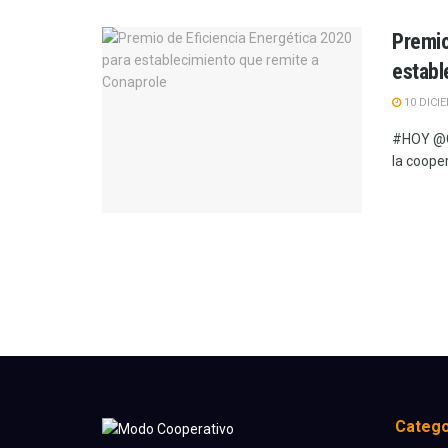
Premio
establ
10 DICI
#HOY @Co
la coope
Catego