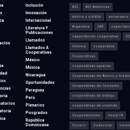
na
Inclusión
ACI
ACI Americas
os
Innovación
ahorro y crédito
aniversario
eca
Internacional
Argentina
CAF
capacitac
Literatura Y
Publicaciones
capacitación cooperativa
C
Llamados
ación
Colonia
cooperativa
Llamados A
Cooperativas
Cooperativas
México
ia
cooperativas agrarias
Música
dad
Nicaragua
Cooperativas de Ahorro y Crédit
tos
Oportunidades
Cooperativas de Consumo
ncias
Paraguay
oría
cooperativas de trabajo
Perú
atorios
Plenarios
cooperativas de vivienda
toria
Posgrados
Cooperativismo
Covid-19
ica
República
Dominicana
Cucacc
Cudecoop
curso