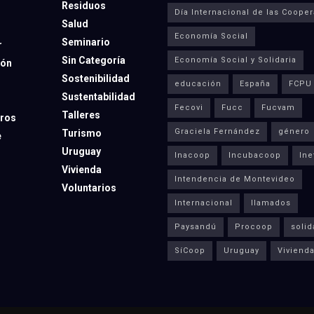
Residuos
Día Internacional de las Cooper
Salud
Economía Social
Seminario
r
Sin Categoría
Economía Social y Solidaria
ión
Sostenibilidad
educación
España
FCPU
Sustentabilidad
Fecovi
Fucc
Fucvam
Talleres
ros
Graciela Fernández
género
Turismo
e
Uruguay
Inacoop
Incubacoop
Ine
Vivienda
Intendencia de Montevideo
Voluntarios
Internacional
llamados
Paysandú
Procoop
solid
SíCoop
Uruguay
Viviend