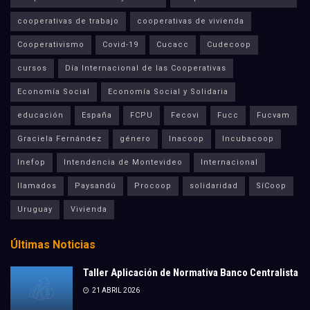
cooperativas de trabajo
cooperativas de vivienda
Cooperativismo
Covid-19
Cucacc
Cudecoop
cursos
Día Internacional de las Cooperativas
Economía Social
Economía Social y Solidaria
educación
España
FCPU
Fecovi
Fucc
Fucvam
Graciela Fernández
género
Inacoop
Incubacoop
Inefop
Intendencia de Montevideo
Internacional
llamados
Paysandú
Procoop
solidaridad
SíCoop
Uruguay
Vivienda
Últimas Noticias
Taller Aplicación de Normativa Banco Centralista
21 ABRIL 2026