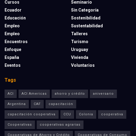
Cursos
Seminario
Ecuador
Sin Categoría
Educación
Sostenibilidad
Empleo
Sustentabilidad
Empleo
Talleres
Encuentros
Turismo
Enfoque
Uruguay
España
Vivienda
Eventos
Voluntarios
Tags
ACI
ACI Americas
ahorro y crédito
aniversario
Argentina
CAF
capacitación
capacitación cooperativa
CCU
Colonia
cooperativa
Cooperativas
cooperativas agrarias
Cooperativas de Ahorro y Crédito
Cooperativas de Consumo