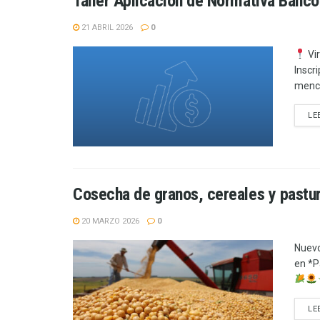
Taller Aplicación de Normativa Banco
21 ABRIL 2026
0
Vir
Inscr
menci
LE
Cosecha de granos, cereales y pastu
20 MARZO 2026
0
Nuevo
en *P
LE