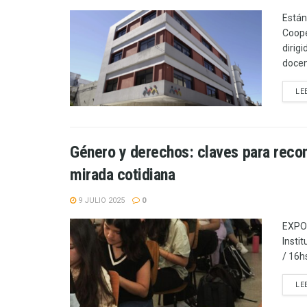
Están
Coope
dirig
docen
LE
Género y derechos: claves para recon
mirada cotidiana
9 JULIO 2025
0
EXPON
Insti
/ 16h
LE