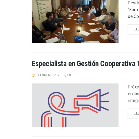
Desde
“Form
de Coo
LE
Especialista en Gestión Cooperativa 
6 FEBRERO 2025
0
Próxi
en lo
integ
LE