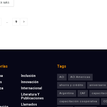
ER MÁS
…
9
rías
Tags
na
Inclusión
ACI
ACI Americas
os
Innovación
ahorro y crédito
aniversario
eca
Internacional
Argentina
CAF
capacitac
Literatura Y
Publicaciones
capacitación cooperativa
C
Llamados
ación