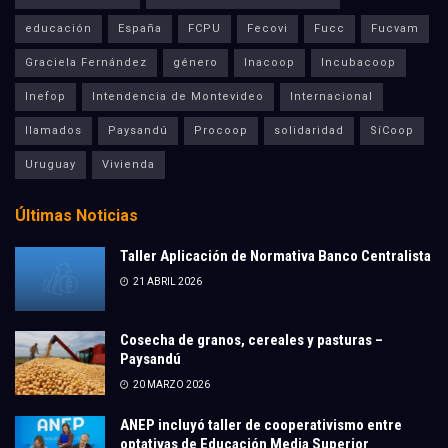
educación
España
FCPU
Fecovi
Fucc
Fucvam
Graciela Fernández
género
Inacoop
Incubacoop
Inefop
Intendencia de Montevideo
Internacional
llamados
Paysandú
Procoop
solidaridad
SíCoop
Uruguay
Vivienda
Últimas Noticias
Taller Aplicación de Normativa Banco Centralista
21 ABRIL 2026
Cosecha de granos, cereales y pasturas –
Paysandú
20 MARZO 2026
ANEP incluyó taller de cooperativismo entre
optativas de Educación Media Superior