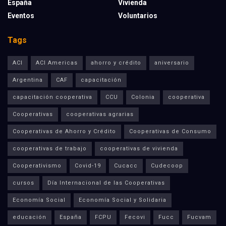
España
Vivienda
Eventos
Voluntarios
Tags
ACI
ACI Americas
ahorro y crédito
aniversario
Argentina
CAF
capacitación
capacitación cooperativa
CCU
Colonia
cooperativa
Cooperativas
cooperativas agrarias
Cooperativas de Ahorro y Crédito
Cooperativas de Consumo
cooperativas de trabajo
cooperativas de vivienda
Cooperativismo
Covid-19
Cucacc
Cudecoop
cursos
Día Internacional de las Cooperativas
Economía Social
Economía Social y Solidaria
educación
España
FCPU
Fecovi
Fucc
Fucvam