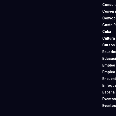
Consult
Convers
Convoca
Costa R
Cuba
Cultura
Cursos
Ecuado
Educac
Empleo
Empleo
Encuent
Enfoqu
España
Eventos
Eventos