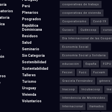
oría
cooperativas de trabajo
Perú
atorios
Plenarios
cooperativas de vivienda
toria
Posgrados
Cooperativismo
Covid-19
ica
República
Dominicana
Cucacc
Cudecoop
curso
Residuos
Día Internacional de las Cooper
Salud
Economía Social
Seminario
r
Sin Categoría
Economía Social y Solidaria
ión
Sostenibilidad
educación
España
FCPU
Sustentabilidad
Fecovi
Fucc
Fucvam
Talleres
ros
Graciela Fernández
género
Turismo
e
Uruguay
Inacoop
Incubacoop
Ine
Vivienda
Intendencia de Montevideo
Voluntarios
Internacional
llamados