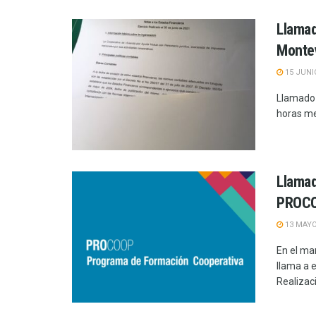
Llamad
Monte
15 JUNI
Llamado 
horas men
Llamad
PROC
13 MAYO
En el m
llama a 
Realizaci