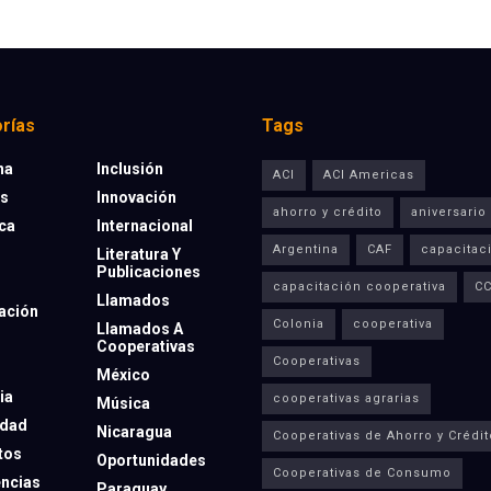
rías
Tags
na
Inclusión
ACI
ACI Americas
os
Innovación
ahorro y crédito
aniversario
eca
Internacional
Argentina
CAF
capacitac
Literatura Y
Publicaciones
capacitación cooperativa
C
Llamados
ación
Colonia
cooperativa
Llamados A
Cooperativas
Cooperativas
México
ia
cooperativas agrarias
Música
dad
Nicaragua
Cooperativas de Ahorro y Crédit
tos
Oportunidades
Cooperativas de Consumo
ncias
Paraguay