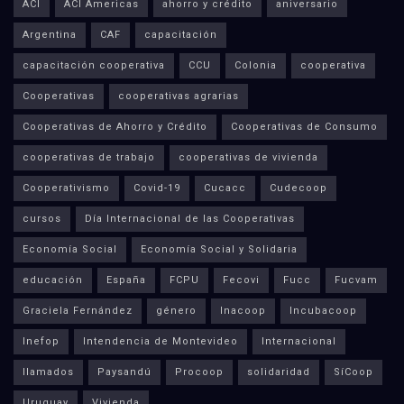
ACI
ACI Americas
ahorro y crédito
aniversario
Argentina
CAF
capacitación
capacitación cooperativa
CCU
Colonia
cooperativa
Cooperativas
cooperativas agrarias
Cooperativas de Ahorro y Crédito
Cooperativas de Consumo
cooperativas de trabajo
cooperativas de vivienda
Cooperativismo
Covid-19
Cucacc
Cudecoop
cursos
Día Internacional de las Cooperativas
Economía Social
Economía Social y Solidaria
educación
España
FCPU
Fecovi
Fucc
Fucvam
Graciela Fernández
género
Inacoop
Incubacoop
Inefop
Intendencia de Montevideo
Internacional
llamados
Paysandú
Procoop
solidaridad
SíCoop
Uruguay
Vivienda