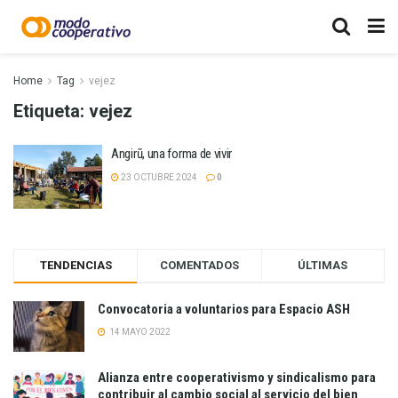
Home
Tag
vejez
Etiqueta:
vejez
Angirũ, una forma de vivir
23 OCTUBRE 2024
0
TENDENCIAS
COMENTADOS
ÚLTIMAS
Convocatoria a voluntarios para Espacio ASH
14 MAYO 2022
Alianza entre cooperativismo y sindicalismo para
contribuir al cambio social al servicio del bien