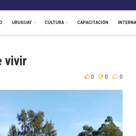
O
URUGUAY
CULTURA
CAPACITACIÓN
INTERN
 vivir
0
0
0