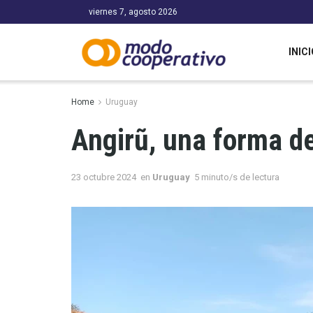
viernes 7, agosto 2026
INICI
Home
Uruguay
Angirũ, una forma de
23 octubre 2024
en
Uruguay
5 minuto/s de lectura