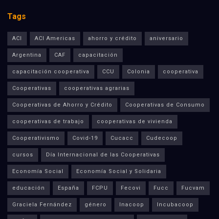
Tags
ACI
ACI Americas
ahorro y crédito
aniversario
Argentina
CAF
capacitación
capacitación cooperativa
CCU
Colonia
cooperativa
Cooperativas
cooperativas agrarias
Cooperativas de Ahorro y Crédito
Cooperativas de Consumo
cooperativas de trabajo
cooperativas de vivienda
Cooperativismo
Covid-19
Cucacc
Cudecoop
cursos
Día Internacional de las Cooperativas
Economía Social
Economía Social y Solidaria
educación
España
FCPU
Fecovi
Fucc
Fucvam
Graciela Fernández
género
Inacoop
Incubacoop