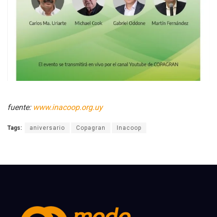
fuente:
www.inacoop.org.uy
Tags:
aniversario
Copagran
Inacoop