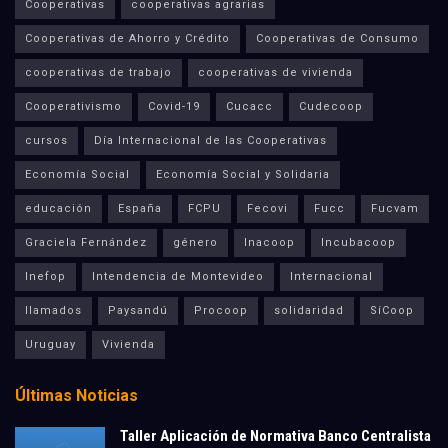
Cooperativas
cooperativas agrarias
Cooperativas de Ahorro y Crédito
Cooperativas de Consumo
cooperativas de trabajo
cooperativas de vivienda
Cooperativismo
Covid-19
Cucacc
Cudecoop
cursos
Día Internacional de las Cooperativas
Economía Social
Economía Social y Solidaria
educación
España
FCPU
Fecovi
Fucc
Fucvam
Graciela Fernández
género
Inacoop
Incubacoop
Inefop
Intendencia de Montevideo
Internacional
llamados
Paysandú
Procoop
solidaridad
SíCoop
Uruguay
Vivienda
Últimas Noticias
Taller Aplicación de Normativa Banco Centralista