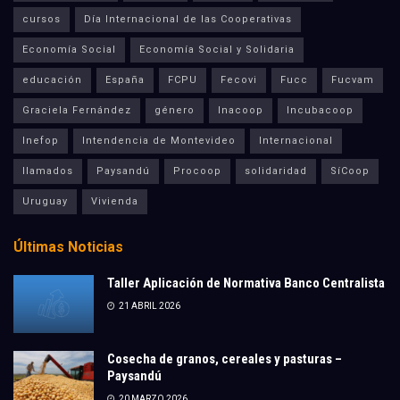
cursos
Día Internacional de las Cooperativas
Economía Social
Economía Social y Solidaria
educación
España
FCPU
Fecovi
Fucc
Fucvam
Graciela Fernández
género
Inacoop
Incubacoop
Inefop
Intendencia de Montevideo
Internacional
llamados
Paysandú
Procoop
solidaridad
SíCoop
Uruguay
Vivienda
Últimas Noticias
Taller Aplicación de Normativa Banco Centralista
21 ABRIL 2026
Cosecha de granos, cereales y pasturas –
Paysandú
20 MARZO 2026