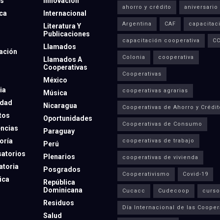
os
Innovación
ahorro y crédito
aniversario
eca
Internacional
Argentina
CAF
capacitac
Literatura Y
Publicaciones
capacitación cooperativa
C
Llamados
ación
Colonia
cooperativa
Llamados A
Cooperativas
Cooperativas
México
ia
cooperativas agrarias
Música
dad
Nicaragua
Cooperativas de Ahorro y Crédit
tos
Oportunidades
Cooperativas de Consumo
ncias
Paraguay
oría
cooperativas de trabajo
Perú
atorios
Plenarios
cooperativas de vivienda
toria
Posgrados
Cooperativismo
Covid-19
ica
República
Dominicana
Cucacc
Cudecoop
curso
Residuos
Día Internacional de las Cooper
Salud