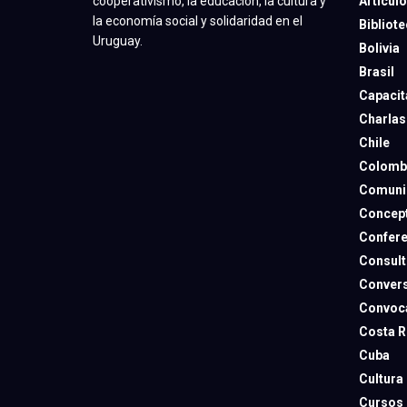
Artícul
cooperativismo, la educación, la cultura y
la economía social y solidaridad en el
Bibliot
Uruguay.
Bolivia
Brasil
Capacit
Charlas
Chile
Colomb
Comuni
Concep
Confere
Consult
Convers
Convoca
Costa R
Cuba
Cultura
Cursos