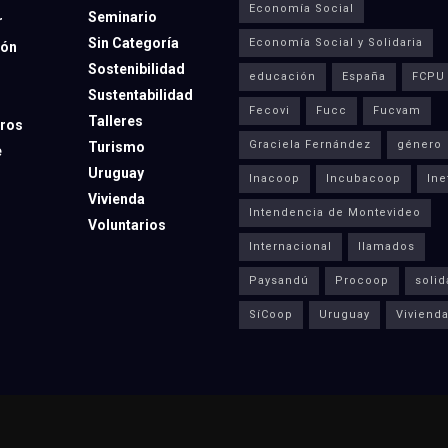
Economía Social
Seminario
r
Sin Categoría
Economía Social y Solidaria
ión
Sostenibilidad
educación
España
FCPU
Sustentabilidad
Fecovi
Fucc
Fucvam
Talleres
ros
Graciela Fernández
género
Turismo
e
Uruguay
Inacoop
Incubacoop
Ine
Vivienda
Intendencia de Montevideo
Voluntarios
Internacional
llamados
Paysandú
Procoop
solid
SíCoop
Uruguay
Viviend