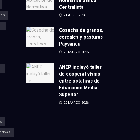
Centralista
ión
21 ABRIL 2026
CU
Cosecha de granos,
cereales y pasturas –
Paysandú
20 MARZO 2026
ANEP incluyó taller
o
de cooperativismo
entre optativas de
Educación Media
Superior
20 MARZO 2026
s
ativas