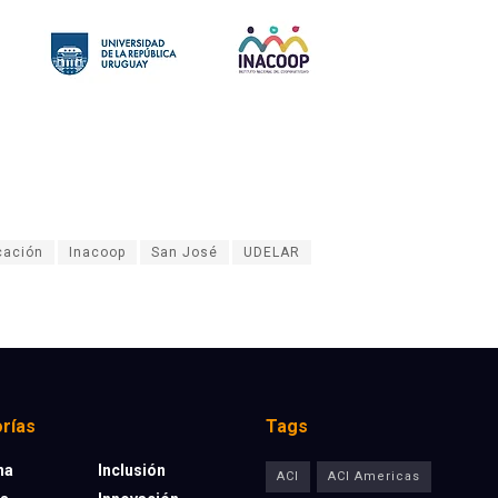
cación
Inacoop
San José
UDELAR
rías
Tags
na
Inclusión
ACI
ACI Americas