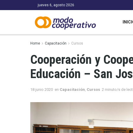
jueves 6, agosto 2026
INICI
Home
Capacitación
Cursos
Cooperación y Coope
Educación – San Jo
18 junio 2020
en
Capacitación
,
Cursos
2 minuto/s de lect