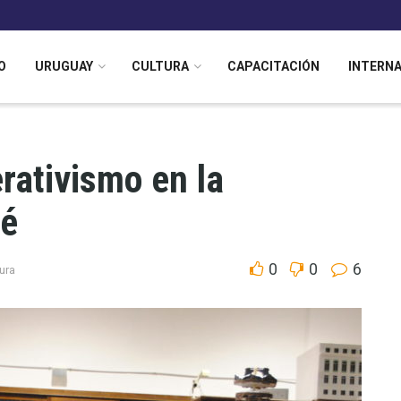
O
URUGUAY
CULTURA
CAPACITACIÓN
INTERN
rativismo en la
sé
0
0
6
ura