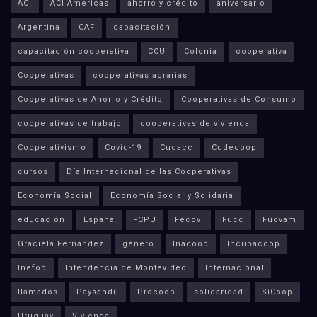
ACI
ACI Americas
ahorro y crédito
aniversario
Argentina
CAF
capacitación
capacitación cooperativa
CCU
Colonia
cooperativa
Cooperativas
cooperativas agrarias
Cooperativas de Ahorro y Crédito
Cooperativas de Consumo
cooperativas de trabajo
cooperativas de vivienda
Cooperativismo
Covid-19
Cucacc
Cudecoop
cursos
Día Internacional de las Cooperativas
Economía Social
Economía Social y Solidaria
educación
España
FCPU
Fecovi
Fucc
Fucvam
Graciela Fernández
género
Inacoop
Incubacoop
Inefop
Intendencia de Montevideo
Internacional
llamados
Paysandú
Procoop
solidaridad
SíCoop
Uruguay
Vivienda