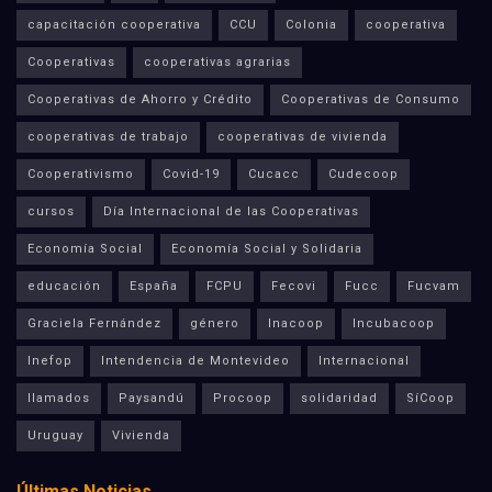
capacitación cooperativa
CCU
Colonia
cooperativa
Cooperativas
cooperativas agrarias
Cooperativas de Ahorro y Crédito
Cooperativas de Consumo
cooperativas de trabajo
cooperativas de vivienda
Cooperativismo
Covid-19
Cucacc
Cudecoop
cursos
Día Internacional de las Cooperativas
Economía Social
Economía Social y Solidaria
educación
España
FCPU
Fecovi
Fucc
Fucvam
Graciela Fernández
género
Inacoop
Incubacoop
Inefop
Intendencia de Montevideo
Internacional
llamados
Paysandú
Procoop
solidaridad
SíCoop
Uruguay
Vivienda
Últimas Noticias