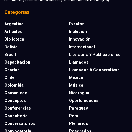
la cultura y la economía social y solidaridad en el Uruguay.
Categorías
Argentina
Eventos
Artículos
Inclusión
Biblioteca
Innovación
Bolivia
Internacional
Brasil
Literatura Y Publicaciones
Capacitación
Llamados
Charlas
Llamados A Cooperativas
Chile
México
Colombia
Música
Comunidad
Nicaragua
Conceptos
Oportunidades
Conferencias
Paraguay
Consultoría
Perú
Conversatorios
Plenarios
Convocatoria
Posgrados