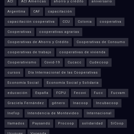
ACI
ACI Americas
ahorro y crédito
aniversario
Argentina
CAF
capacitación
capacitación cooperativa
CCU
Colonia
cooperativa
Cooperativas
cooperativas agrarias
Cooperativas de Ahorro y Crédito
Cooperativas de Consumo
cooperativas de trabajo
cooperativas de vivienda
Cooperativismo
Covid-19
Cucacc
Cudecoop
cursos
Día Internacional de las Cooperativas
Economía Social
Economía Social y Solidaria
educación
España
FCPU
Fecovi
Fucc
Fucvam
Graciela Fernández
género
Inacoop
Incubacoop
Inefop
Intendencia de Montevideo
Internacional
llamados
Paysandú
Procoop
solidaridad
SíCoop
Uruguay
Vivienda