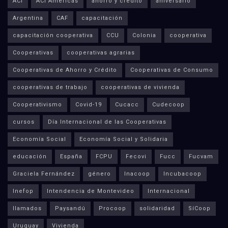
ACI
ACI Americas
ahorro y crédito
aniversario
Argentina
CAF
capacitación
capacitación cooperativa
CCU
Colonia
cooperativa
Cooperativas
cooperativas agrarias
Cooperativas de Ahorro y Crédito
Cooperativas de Consumo
cooperativas de trabajo
cooperativas de vivienda
Cooperativismo
Covid-19
Cucacc
Cudecoop
cursos
Día Internacional de las Cooperativas
Economía Social
Economía Social y Solidaria
educación
España
FCPU
Fecovi
Fucc
Fucvam
Graciela Fernández
género
Inacoop
Incubacoop
Inefop
Intendencia de Montevideo
Internacional
llamados
Paysandú
Procoop
solidaridad
SíCoop
Uruguay
Vivienda