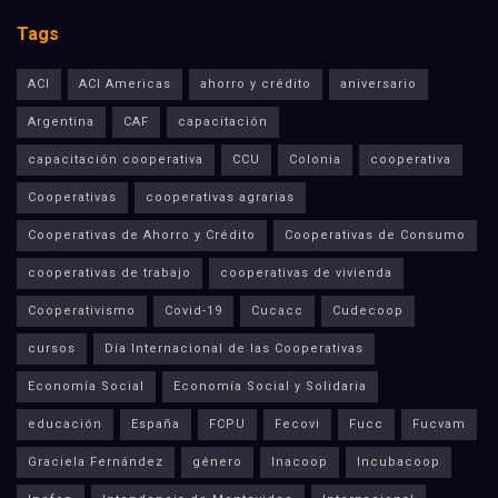
Tags
ACI
ACI Americas
ahorro y crédito
aniversario
Argentina
CAF
capacitación
capacitación cooperativa
CCU
Colonia
cooperativa
Cooperativas
cooperativas agrarias
Cooperativas de Ahorro y Crédito
Cooperativas de Consumo
cooperativas de trabajo
cooperativas de vivienda
Cooperativismo
Covid-19
Cucacc
Cudecoop
cursos
Día Internacional de las Cooperativas
Economía Social
Economía Social y Solidaria
educación
España
FCPU
Fecovi
Fucc
Fucvam
Graciela Fernández
género
Inacoop
Incubacoop