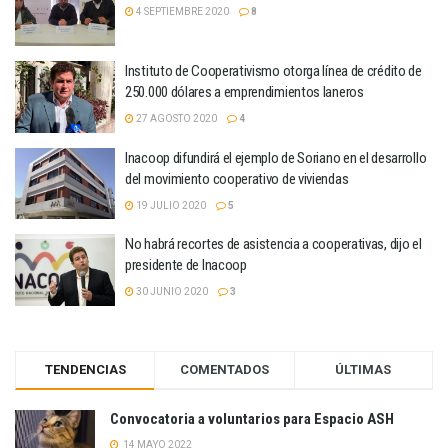
4 SEPTIEMBRE 2020
8
Instituto de Cooperativismo otorga línea de crédito de
250.000 dólares a emprendimientos laneros
27 AGOSTO 2020
4
Inacoop difundirá el ejemplo de Soriano en el desarrollo
del movimiento cooperativo de viviendas
19 JULIO 2020
5
No habrá recortes de asistencia a cooperativas, dijo el
presidente de Inacoop
30 JUNIO 2020
3
TENDENCIAS
COMENTADOS
ÚLTIMAS
Convocatoria a voluntarios para Espacio ASH
14 MAYO 2022