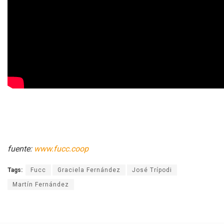
fuente:
www.fucc.coop
Tags:
Fucc
Graciela Fernández
José Trípodi
Martín Fernández