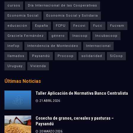
cursos
Día Internacional de las Cooperativas
Economía Social
Economía Social y Solidaria
educación
España
FCPU
Fecovi
Fucc
Fucvam
Graciela Fernández
género
Inacoop
Incubacoop
Inefop
Intendencia de Montevideo
Internacional
llamados
Paysandú
Procoop
solidaridad
SíCoop
Uruguay
Vivienda
Últimas Noticias
Taller Aplicación de Normativa Banco Centralista
21 ABRIL 2026
Cosecha de granos, cereales y pasturas –
Paysandú
20 MARZO 2026