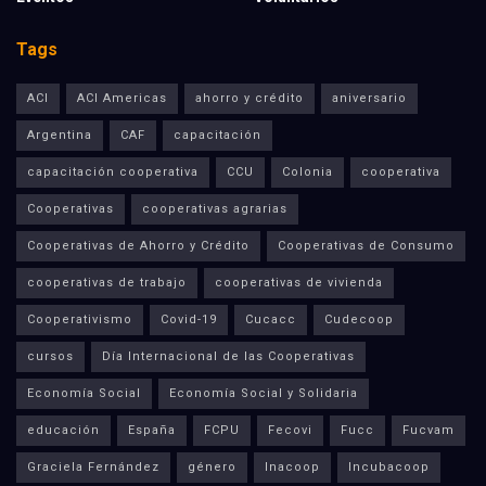
Tags
ACI
ACI Americas
ahorro y crédito
aniversario
Argentina
CAF
capacitación
capacitación cooperativa
CCU
Colonia
cooperativa
Cooperativas
cooperativas agrarias
Cooperativas de Ahorro y Crédito
Cooperativas de Consumo
cooperativas de trabajo
cooperativas de vivienda
Cooperativismo
Covid-19
Cucacc
Cudecoop
cursos
Día Internacional de las Cooperativas
Economía Social
Economía Social y Solidaria
educación
España
FCPU
Fecovi
Fucc
Fucvam
Graciela Fernández
género
Inacoop
Incubacoop