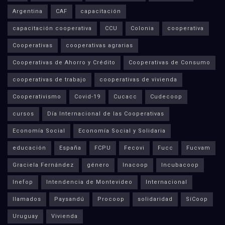
Argentina
CAF
capacitación
capacitación cooperativa
CCU
Colonia
cooperativa
Cooperativas
cooperativas agrarias
Cooperativas de Ahorro y Crédito
Cooperativas de Consumo
cooperativas de trabajo
cooperativas de vivienda
Cooperativismo
Covid-19
Cucacc
Cudecoop
cursos
Día Internacional de las Cooperativas
Economía Social
Economía Social y Solidaria
educación
España
FCPU
Fecovi
Fucc
Fucvam
Graciela Fernández
género
Inacoop
Incubacoop
Inefop
Intendencia de Montevideo
Internacional
llamados
Paysandú
Procoop
solidaridad
SíCoop
Uruguay
Vivienda