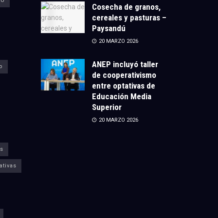
CU
Cosecha de granos,
cereales y pasturas –
Paysandú
20 MARZO 2026
ANEP incluyó taller
o
de cooperativismo
entre optativas de
Educación Media
Superior
20 MARZO 2026
s
ativas