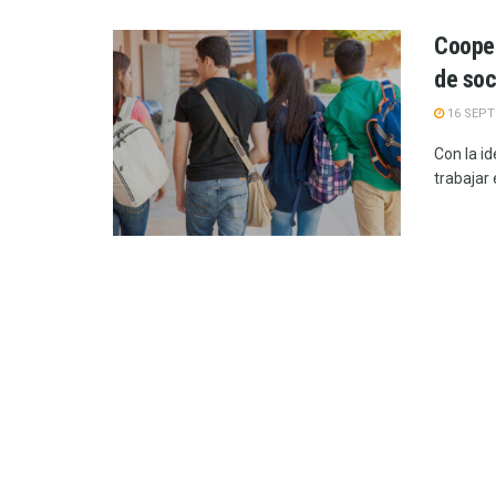
Cooper
de soc
16 SEPT
Con la id
trabajar