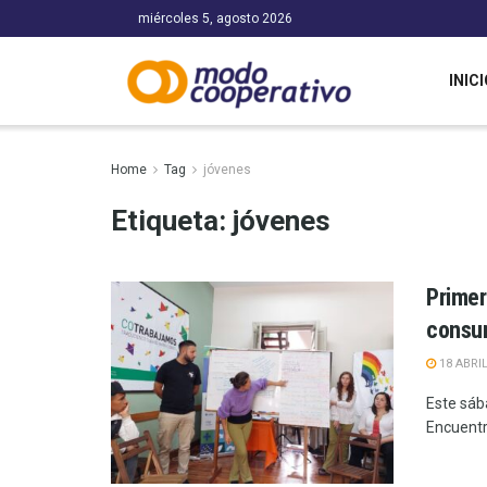
miércoles 5, agosto 2026
INICI
Home
Tag
jóvenes
Etiqueta:
jóvenes
Primer
consum
18 ABRIL
Este sáb
Encuentr