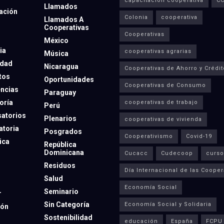
capacitación cooperativa
C
Llamados
ación
Colonia
cooperativa
Llamados A
Cooperativas
Cooperativas
México
ia
cooperativas agrarias
Música
dad
Nicaragua
Cooperativas de Ahorro y Crédit
tos
Oportunidades
Cooperativas de Consumo
ncias
Paraguay
oría
cooperativas de trabajo
Perú
atorios
Plenarios
cooperativas de vivienda
toria
Posgrados
Cooperativismo
Covid-19
ica
República
Dominicana
Cucacc
Cudecoop
curso
Residuos
Día Internacional de las Cooper
Salud
Economía Social
Seminario
r
Sin Categoría
Economía Social y Solidaria
ión
Sostenibilidad
educación
España
FCPU