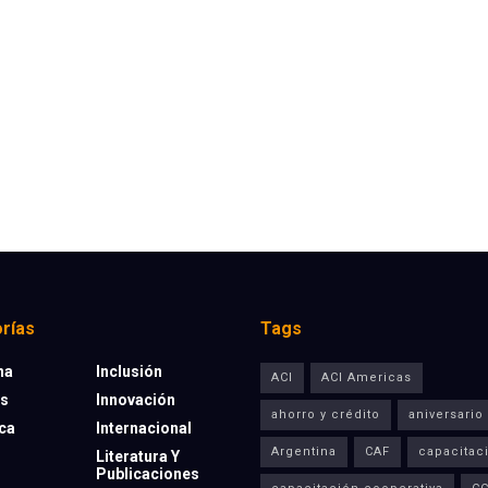
rías
Tags
na
Inclusión
ACI
ACI Americas
os
Innovación
ahorro y crédito
aniversario
eca
Internacional
Argentina
CAF
capacitac
Literatura Y
Publicaciones