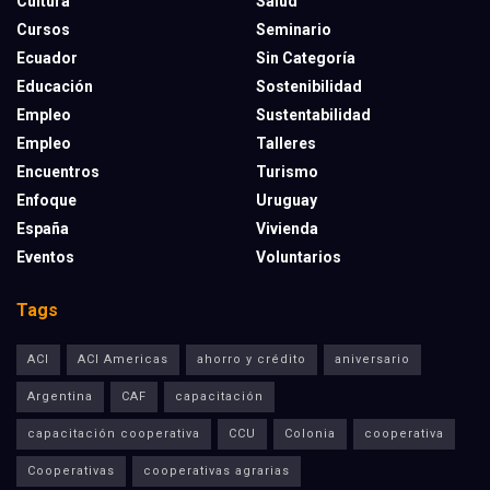
Cultura
Salud
Cursos
Seminario
Ecuador
Sin Categoría
Educación
Sostenibilidad
Empleo
Sustentabilidad
Empleo
Talleres
Encuentros
Turismo
Enfoque
Uruguay
España
Vivienda
Eventos
Voluntarios
Tags
ACI
ACI Americas
ahorro y crédito
aniversario
Argentina
CAF
capacitación
capacitación cooperativa
CCU
Colonia
cooperativa
Cooperativas
cooperativas agrarias