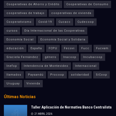
Cooperativas de Ahorro y Crédito
Cooperativas de Consumo
cooperativas de trabajo
cooperativas de vivienda
Cooperativismo
Covid-19
Cucacc
Cudecoop
cursos
Día Internacional de las Cooperativas
Economía Social
Economía Social y Solidaria
educación
España
FCPU
Fecovi
Fucc
Fucvam
Graciela Fernández
género
Inacoop
Incubacoop
Inefop
Intendencia de Montevideo
Internacional
llamados
Paysandú
Procoop
solidaridad
SíCoop
Uruguay
Vivienda
Últimas Noticias
Taller Aplicación de Normativa Banco Centralista
21 ABRIL 2026