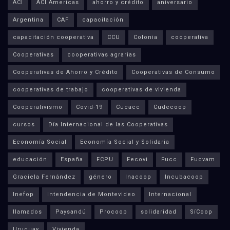
ACI
ACI Americas
ahorro y crédito
aniversario
Argentina
CAF
capacitación
capacitación cooperativa
CCU
Colonia
cooperativa
Cooperativas
cooperativas agrarias
Cooperativas de Ahorro y Crédito
Cooperativas de Consumo
cooperativas de trabajo
cooperativas de vivienda
Cooperativismo
Covid-19
Cucacc
Cudecoop
cursos
Día Internacional de las Cooperativas
Economía Social
Economía Social y Solidaria
educación
España
FCPU
Fecovi
Fucc
Fucvam
Graciela Fernández
género
Inacoop
Incubacoop
Inefop
Intendencia de Montevideo
Internacional
llamados
Paysandú
Procoop
solidaridad
SíCoop
Uruguay
Vivienda