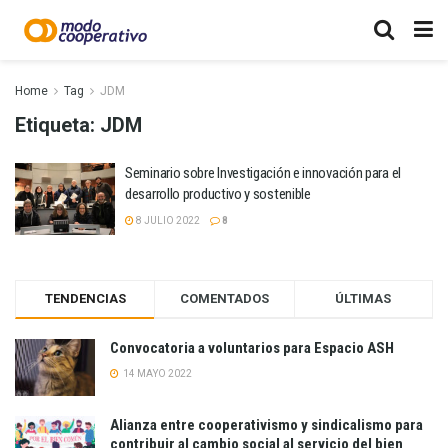
Home
Tag
JDM
Etiqueta:
JDM
Seminario sobre Investigación e innovación para el
desarrollo productivo y sostenible
8 JULIO 2022
8
TENDENCIAS
COMENTADOS
ÚLTIMAS
Convocatoria a voluntarios para Espacio ASH
14 MAYO 2022
Alianza entre cooperativismo y sindicalismo para
contribuir al cambio social al servicio del bien