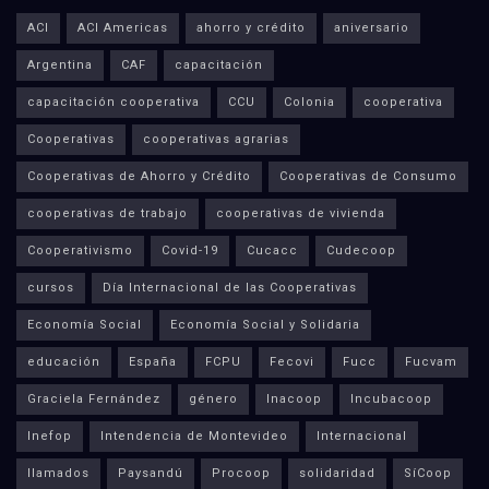
ACI
ACI Americas
ahorro y crédito
aniversario
Argentina
CAF
capacitación
capacitación cooperativa
CCU
Colonia
cooperativa
Cooperativas
cooperativas agrarias
Cooperativas de Ahorro y Crédito
Cooperativas de Consumo
cooperativas de trabajo
cooperativas de vivienda
Cooperativismo
Covid-19
Cucacc
Cudecoop
cursos
Día Internacional de las Cooperativas
Economía Social
Economía Social y Solidaria
educación
España
FCPU
Fecovi
Fucc
Fucvam
Graciela Fernández
género
Inacoop
Incubacoop
Inefop
Intendencia de Montevideo
Internacional
llamados
Paysandú
Procoop
solidaridad
SíCoop