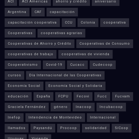
ACI
ACI Americas
ahorro y crédito
aniversario
Argentina
CAF
capacitación
capacitación cooperativa
CCU
Colonia
cooperativa
Cooperativas
cooperativas agrarias
Cooperativas de Ahorro y Crédito
Cooperativas de Consumo
cooperativas de trabajo
cooperativas de vivienda
Cooperativismo
Covid-19
Cucacc
Cudecoop
cursos
Día Internacional de las Cooperativas
Economía Social
Economía Social y Solidaria
educación
España
FCPU
Fecovi
Fucc
Fucvam
Graciela Fernández
género
Inacoop
Incubacoop
Inefop
Intendencia de Montevideo
Internacional
llamados
Paysandú
Procoop
solidaridad
SíCoop
Uruguay
Vivienda