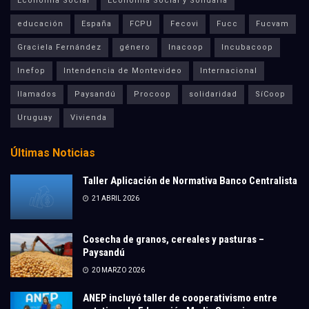
Economía Social
Economía Social y Solidaria
educación
España
FCPU
Fecovi
Fucc
Fucvam
Graciela Fernández
género
Inacoop
Incubacoop
Inefop
Intendencia de Montevideo
Internacional
llamados
Paysandú
Procoop
solidaridad
SíCoop
Uruguay
Vivienda
Últimas Noticias
Taller Aplicación de Normativa Banco Centralista
21 ABRIL 2026
Cosecha de granos, cereales y pasturas –
Paysandú
20 MARZO 2026
ANEP incluyó taller de cooperativismo entre