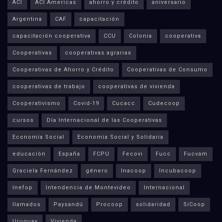
ACI
ACI Americas
ahorro y crédito
aniversario
Argentina
CAF
capacitación
capacitación cooperativa
CCU
Colonia
cooperativa
Cooperativas
cooperativas agrarias
Cooperativas de Ahorro y Crédito
Cooperativas de Consumo
cooperativas de trabajo
cooperativas de vivienda
Cooperativismo
Covid-19
Cucacc
Cudecoop
cursos
Día Internacional de las Cooperativas
Economía Social
Economía Social y Solidaria
educación
España
FCPU
Fecovi
Fucc
Fucvam
Graciela Fernández
género
Inacoop
Incubacoop
Inefop
Intendencia de Montevideo
Internacional
llamados
Paysandú
Procoop
solidaridad
SíCoop
Uruguay
Vivienda