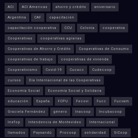
ACI
ACI Americas
ahorro y crédito
aniversario
Argentina
CAF
capacitación
capacitación cooperativa
CCU
Colonia
cooperativa
Cooperativas
cooperativas agrarias
Cooperativas de Ahorro y Crédito
Cooperativas de Consumo
cooperativas de trabajo
cooperativas de vivienda
Cooperativismo
Covid-19
Cucacc
Cudecoop
cursos
Día Internacional de las Cooperativas
Economía Social
Economía Social y Solidaria
educación
España
FCPU
Fecovi
Fucc
Fucvam
Graciela Fernández
género
Inacoop
Incubacoop
Inefop
Intendencia de Montevideo
Internacional
llamados
Paysandú
Procoop
solidaridad
SíCoop