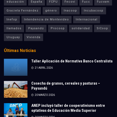
educación
España
FCPU
Fecovi
Fucc
Fucvam
Graciela Fernández
género
Inacoop
Incubacoop
Inefop
Intendencia de Montevideo
Internacional
llamados
Paysandú
Procoop
solidaridad
SíCoop
Uruguay
Vivienda
Últimas Noticias
Taller Aplicación de Normativa Banco Centralista
21 ABRIL 2026
Cosecha de granos, cereales y pasturas –
Paysandú
20 MARZO 2026
ANEP incluyó taller de cooperativismo entre
optativas de Educación Media Superior