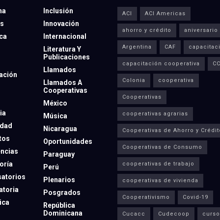
na
Inclusión
ACI
ACI Americas
os
Innovación
ahorro y crédito
aniversario
eca
Internacional
Argentina
CAF
capacitac
Literatura Y
Publicaciones
capacitación cooperativa
C
Llamados
ación
Colonia
cooperativa
Llamados A
Cooperativas
Cooperativas
México
ia
cooperativas agrarias
Música
dad
Nicaragua
Cooperativas de Ahorro y Crédit
tos
Oportunidades
Cooperativas de Consumo
ncias
Paraguay
oría
cooperativas de trabajo
Perú
atorios
Plenarios
cooperativas de vivienda
toria
Posgrados
Cooperativismo
Covid-19
ica
República
Dominicana
Cucacc
Cudecoop
curso