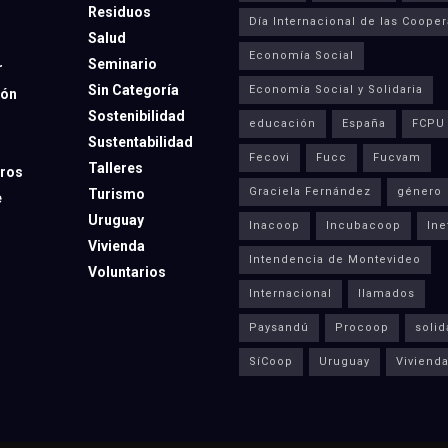
Residuos
Día Internacional de las Cooper
Salud
Economía Social
Seminario
r
Sin Categoría
Economía Social y Solidaria
ión
Sostenibilidad
educación
España
FCPU
Sustentabilidad
Fecovi
Fucc
Fucvam
Talleres
ros
Graciela Fernández
género
Turismo
e
Uruguay
Inacoop
Incubacoop
Ine
Vivienda
Intendencia de Montevideo
Voluntarios
Internacional
llamados
Paysandú
Procoop
solid
SíCoop
Uruguay
Viviend