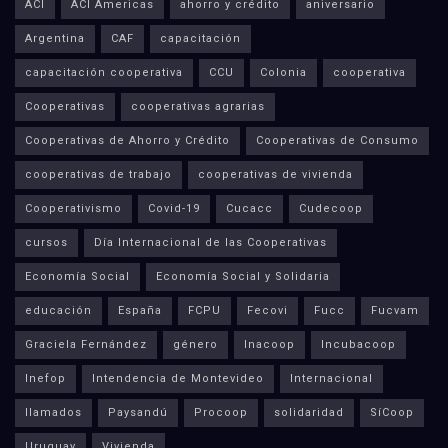
ACI
ACI Americas
ahorro y crédito
aniversario
Argentina
CAF
capacitación
capacitación cooperativa
CCU
Colonia
cooperativa
Cooperativas
cooperativas agrarias
Cooperativas de Ahorro y Crédito
Cooperativas de Consumo
cooperativas de trabajo
cooperativas de vivienda
Cooperativismo
Covid-19
Cucacc
Cudecoop
cursos
Día Internacional de las Cooperativas
Economía Social
Economía Social y Solidaria
educación
España
FCPU
Fecovi
Fucc
Fucvam
Graciela Fernández
género
Inacoop
Incubacoop
Inefop
Intendencia de Montevideo
Internacional
llamados
Paysandú
Procoop
solidaridad
SíCoop
Uruguay
Vivienda