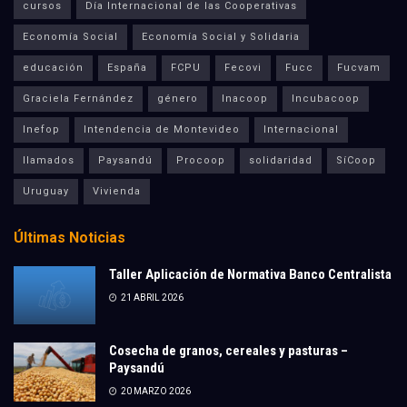
cursos
Día Internacional de las Cooperativas
Economía Social
Economía Social y Solidaria
educación
España
FCPU
Fecovi
Fucc
Fucvam
Graciela Fernández
género
Inacoop
Incubacoop
Inefop
Intendencia de Montevideo
Internacional
llamados
Paysandú
Procoop
solidaridad
SíCoop
Uruguay
Vivienda
Últimas Noticias
Taller Aplicación de Normativa Banco Centralista
21 ABRIL 2026
Cosecha de granos, cereales y pasturas –
Paysandú
20 MARZO 2026