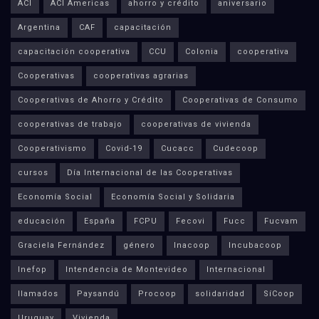
ACI
ACI Americas
ahorro y crédito
aniversario
Argentina
CAF
capacitación
capacitación cooperativa
CCU
Colonia
cooperativa
Cooperativas
cooperativas agrarias
Cooperativas de Ahorro y Crédito
Cooperativas de Consumo
cooperativas de trabajo
cooperativas de vivienda
Cooperativismo
Covid-19
Cucacc
Cudecoop
cursos
Día Internacional de las Cooperativas
Economía Social
Economía Social y Solidaria
educación
España
FCPU
Fecovi
Fucc
Fucvam
Graciela Fernández
género
Inacoop
Incubacoop
Inefop
Intendencia de Montevideo
Internacional
llamados
Paysandú
Procoop
solidaridad
SíCoop
Uruguay
Vivienda