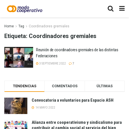
Home
Tag
Coordinadores gremiales
Etiqueta:
Coordinadores gremiales
Reunión de coordinadores gremiales de las distintas
Federaciones
3 SEPTIEMBRE 2022
7
TENDENCIAS
COMENTADOS
ÚLTIMAS
Convocatoria a voluntarios para Espacio ASH
14 MAYO 2022
Alianza entre cooperativismo y sindicalismo para
contribuir al cambio social al servicio del bien