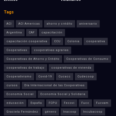
Tags
ACI
ACI Americas
ahorro y crédito
aniversario
Argentina
CAF
capacitación
capacitación cooperativa
CCU
Colonia
cooperativa
Cooperativas
cooperativas agrarias
Cooperativas de Ahorro y Crédito
Cooperativas de Consumo
cooperativas de trabajo
cooperativas de vivienda
Cooperativismo
Covid-19
Cucacc
Cudecoop
cursos
Día Internacional de las Cooperativas
Economía Social
Economía Social y Solidaria
educación
España
FCPU
Fecovi
Fucc
Fucvam
Graciela Fernández
género
Inacoop
Incubacoop