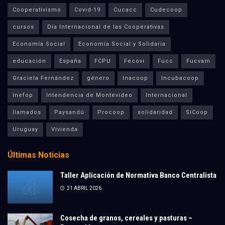
Cooperativismo
Covid-19
Cucacc
Cudecoop
cursos
Día Internacional de las Cooperativas
Economía Social
Economía Social y Solidaria
educación
España
FCPU
Fecovi
Fucc
Fucvam
Graciela Fernández
género
Inacoop
Incubacoop
Inefop
Intendencia de Montevideo
Internacional
llamados
Paysandú
Procoop
solidaridad
SíCoop
Uruguay
Vivienda
Últimas Noticias
Taller Aplicación de Normativa Banco Centralista
21 ABRIL 2026
Cosecha de granos, cereales y pasturas –