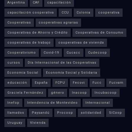
Argentina
CAF
capacitación
capacitación cooperativa
CCU
Colonia
cooperativa
Cooperativas
cooperativas agrarias
Cooperativas de Ahorro y Crédito
Cooperativas de Consumo
cooperativas de trabajo
cooperativas de vivienda
Cooperativismo
Covid-19
Cucacc
Cudecoop
cursos
Día Internacional de las Cooperativas
Economía Social
Economía Social y Solidaria
educación
España
FCPU
Fecovi
Fucc
Fucvam
Graciela Fernández
género
Inacoop
Incubacoop
Inefop
Intendencia de Montevideo
Internacional
llamados
Paysandú
Procoop
solidaridad
SíCoop
Uruguay
Vivienda