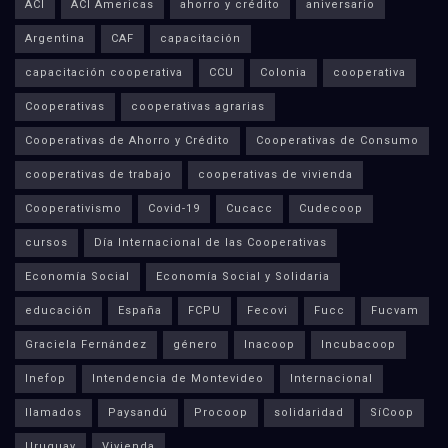
ACI
ACI Americas
ahorro y crédito
aniversario
Argentina
CAF
capacitación
capacitación cooperativa
CCU
Colonia
cooperativa
Cooperativas
cooperativas agrarias
Cooperativas de Ahorro y Crédito
Cooperativas de Consumo
cooperativas de trabajo
cooperativas de vivienda
Cooperativismo
Covid-19
Cucacc
Cudecoop
cursos
Día Internacional de las Cooperativas
Economía Social
Economía Social y Solidaria
educación
España
FCPU
Fecovi
Fucc
Fucvam
Graciela Fernández
género
Inacoop
Incubacoop
Inefop
Intendencia de Montevideo
Internacional
llamados
Paysandú
Procoop
solidaridad
SíCoop
Uruguay
Vivienda