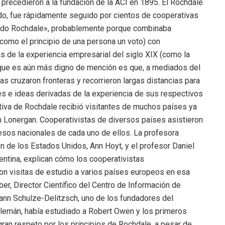
precedieron a la fundación de la ACI en 1895. El Rochdale
do, fue rápidamente seguido por cientos de cooperativas
todo Rochdale», probablemente porque combinaba
como el principio de una persona un voto) con
s de la experiencia empresarial del siglo XIX (como la
o que es aún más digno de mención es que, a mediados del
as cruzaron fronteras y recorrieron largas distancias para
es e ideas derivadas de la experiencia de sus respectivos
iva de Rochdale recibió visitantes de muchos países ya
an Lonergan. Cooperativistas de diversos países asistieron
resos nacionales de cada uno de ellos. La profesora
n de los Estados Unidos, Ann Hoyt, y el profesor Daniel
gentina, explican cómo los cooperativistas
on visitas de estudio a varios países europeos en esa
ber, Director Científico del Centro de Información de
mann Schulze-Delitzsch, uno de los fundadores del
lemán, había estudiado a Robert Owen y los primeros
ran respeto por los principios de Rochdale, a pesar de