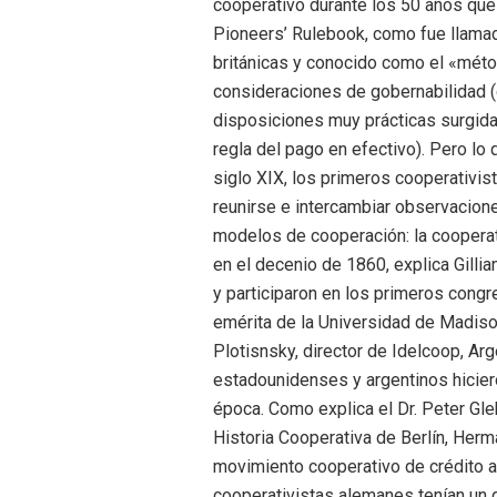
cooperativo durante los 50 años que 
Pioneers’ Rulebook, como fue llama
británicas y conocido como el «mé
consideraciones de gobernabilidad (
disposiciones muy prácticas surgida
regla del pago en efectivo). Pero l
siglo XIX, los primeros cooperativist
reunirse e intercambiar observacion
modelos de cooperación: la cooperat
en el decenio de 1860, explica Gilli
y participaron en los primeros cong
emérita de la Universidad de Madiso
Plotisnsky, director de Idelcoop, Ar
estadounidenses y argentinos hicier
época. Como explica el Dr. Peter Gle
Historia Cooperativa de Berlín, Her
movimiento cooperativo de crédito a
cooperativistas alemanes tenían un g