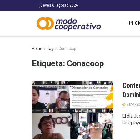
jueves 6, agosto 2026
INICI
Home
Tag
Conacoop
Etiqueta:
Conacoop
Confer
Domin
5 MARZO
El día J
Uruguaya