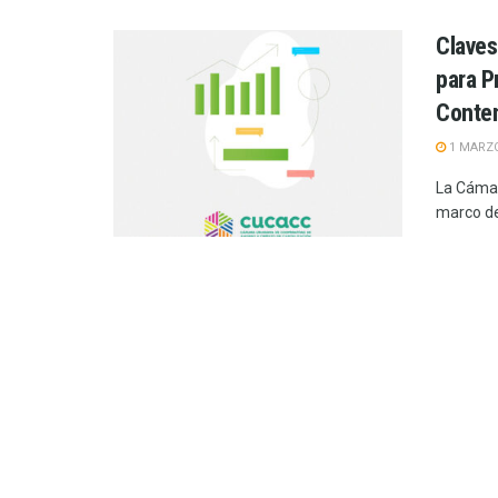
Claves
para P
Conte
1 MARZO
La Cámar
marco del