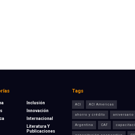
rías
Tags
na
Inclusión
ACI
ACI Americas
os
Innovación
ahorro y crédito
aniversario
eca
Internacional
Argentina
CAF
capacitac
Literatura Y
Publicaciones