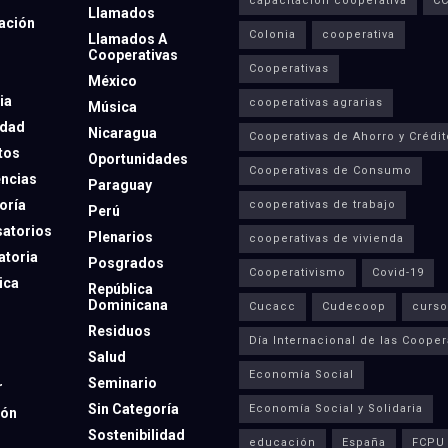
capacitación cooperativa
C
Llamados
ación
Colonia
cooperativa
Llamados A
Cooperativas
Cooperativas
México
ia
cooperativas agrarias
Música
dad
Nicaragua
Cooperativas de Ahorro y Crédit
tos
Oportunidades
Cooperativas de Consumo
ncias
Paraguay
oría
cooperativas de trabajo
Perú
atorios
Plenarios
cooperativas de vivienda
toria
Posgrados
Cooperativismo
Covid-19
ica
República
Dominicana
Cucacc
Cudecoop
curso
Residuos
Día Internacional de las Cooper
Salud
Economía Social
Seminario
r
Sin Categoría
Economía Social y Solidaria
ión
Sostenibilidad
educación
España
FCPU