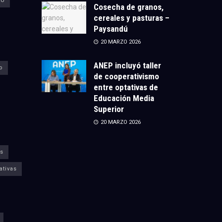
CU
Cosecha de granos,
cereales y pasturas –
Paysandú
20 MARZO 2026
ANEP incluyó taller
o
de cooperativismo
entre optativas de
Educación Media
Superior
20 MARZO 2026
s
ativas