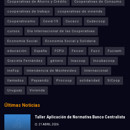
Cooperativas de Ahorro y Crédito
Cooperativas de Consumo
cooperativas de trabajo
cooperativas de vivienda
Cooperativismo
Covid-19
Cucacc
Cudecoop
cursos
Día Internacional de las Cooperativas
Economía Social
Economía Social y Solidaria
educación
España
FCPU
Fecovi
Fucc
Fucvam
Graciela Fernández
género
Inacoop
Incubacoop
Inefop
Intendencia de Montevideo
Internacional
llamados
Paysandú
Procoop
solidaridad
SíCoop
Uruguay
Vivienda
Últimas Noticias
Taller Aplicación de Normativa Banco Centralista
21 ABRIL 2026