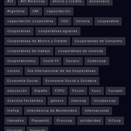
ACI
ACI Americas
ahorro y crédito
aniversario
Argentina
CAF
capacitación
capacitación cooperativa
CCU
Colonia
cooperativa
Cooperativas
cooperativas agrarias
Cooperativas de Ahorro y Crédito
Cooperativas de Consumo
cooperativas de trabajo
cooperativas de vivienda
Cooperativismo
Covid-19
Cucacc
Cudecoop
cursos
Día Internacional de las Cooperativas
Economía Social
Economía Social y Solidaria
educación
España
FCPU
Fecovi
Fucc
Fucvam
Graciela Fernández
género
Inacoop
Incubacoop
Inefop
Intendencia de Montevideo
Internacional
llamados
Paysandú
Procoop
solidaridad
SíCoop
Uruguay
Vivienda